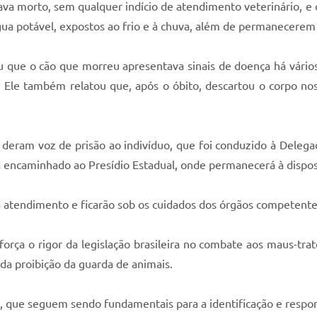
ava morto, sem qualquer indício de atendimento veterinário, e
ua potável, expostos ao frio e à chuva, além de permanecerem
 que o cão que morreu apresentava sinais de doença há vários 
 Ele também relatou que, após o óbito, descartou o corpo no
is deram voz de prisão ao indivíduo, que foi conduzido à Dele
á encaminhado ao Presídio Estadual, onde permanecerá à disposi
 atendimento e ficarão sob os cuidados dos órgãos competente
força o rigor da legislação brasileira no combate aos maus-tr
 da proibição da guarda de animais.
as, que seguem sendo fundamentais para a identificação e respon