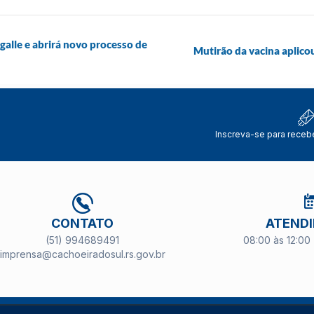
alle e abrirá novo processo de
Mutirão da vacina aplico
Inscreva-se para receb
CONTATO
ATEND
(51) 994689491
08:00 às 12:00 
imprensa@cachoeiradosul.rs.gov.br