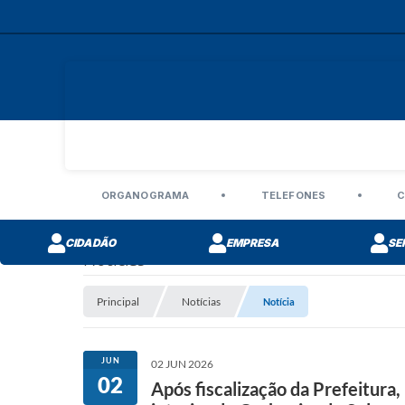
ORGANOGRAMA
TELEFONES
C
CIDADÃO
EMPRESA
SE
Notícias
Principal
Notícias
Notícia
JUN
02 JUN 2026
02
Após fiscalização da Prefeitura