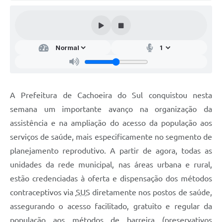
Audiências Públicas
Arquivos para Download
Galeria de Vídeos
Gabinetes e Secretarias
Contas Públicas
A Prefeitura de Cachoeira do Sul conquistou nesta
Editais
semana um importante avanço na organização da
assistência e na ampliação do acesso da população aos
Links
serviços de saúde, mais especificamente no segmento de
Serviços Online
planejamento reprodutivo. A partir de agora, todas as
Telefones Úteis
unidades da rede municipal, nas áreas urbana e rural,
estão credenciadas à oferta e dispensação dos métodos
Agenda
contraceptivos via
SUS
diretamente nos postos de saúde,
Notícias
assegurando o acesso facilitado, gratuito e regular da
Contato
população aos métodos de barreira (preservativos