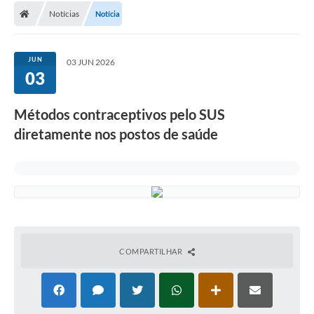
Notícias
Notícia
Conselhos Municipais
Carta de Serviços
JUN
03 JUN 2026
Serviços on-line
03
Diário Oficial
Métodos contraceptivos pelo SUS
Turismo
diretamente nos postos de saúde
Coleta seletiva - Informações
Eventos
Legislação
Galeria de Fotos
COMPARTILHAR
A Nossa Cidade
A Prefeitura