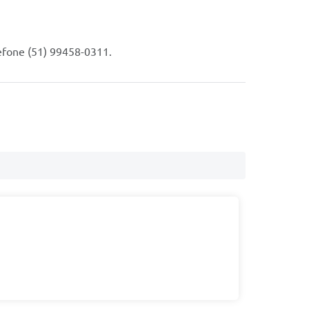
efone (51) 99458-0311.