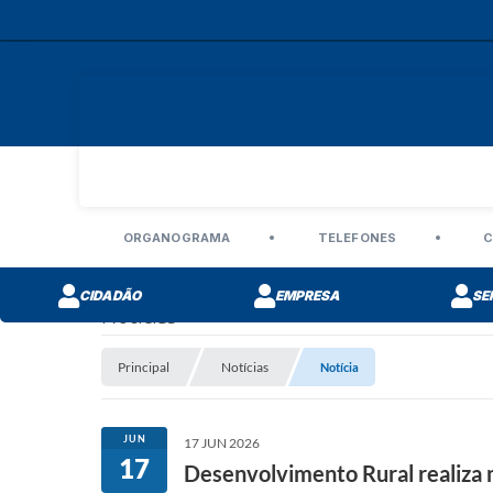
ORGANOGRAMA
TELEFONES
C
CIDADÃO
EMPRESA
SE
Notícias
Principal
Notícias
Notícia
JUN
17 JUN 2026
17
Desenvolvimento Rural realiza 