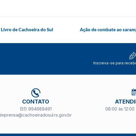
 Livro de Cachoeira do Sul
Ação de combate ao sarampo
Inscreva-se para receb
CONTATO
ATEND
(51) 994689491
08:00 às 12:00 
imprensa@cachoeiradosul.rs.gov.br