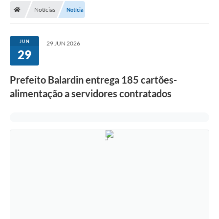
Notícias
Notícia
Conselhos Municipais
Carta de Serviços
JUN
29 JUN 2026
Serviços on-line
29
Diário Oficial
Prefeito Balardin entrega 185 cartões-
Turismo
alimentação a servidores contratados
Coleta seletiva - Informações
Eventos
Legislação
Galeria de Fotos
A Nossa Cidade
A Prefeitura