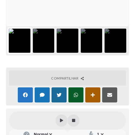
Audiências Públicas
Arquivos para Download
Galeria de Vídeos
Gabinetes e Secretarias
Contas Públicas
Editais
Links
COMPARTILHAR
Serviços Online
Telefones Úteis
Agenda
Notícias
Contato