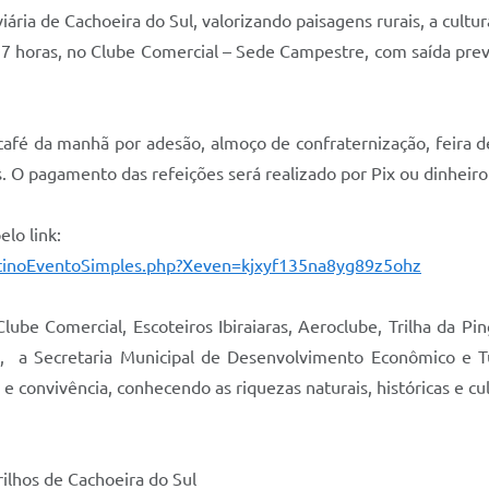
ia de Cachoeira do Sul, valorizando paisagens rurais, a cultura 
 7 horas, no Clube Comercial – Sede Campestre, com saída previ
fé da manhã por adesão, almoço de confraternização, feira de
. O pagamento das refeições será realizado por Pix ou dinheir
elo link:
stinoEventoSimples.php?Xeven=kjxyf135na8yg89z5ohz
Clube Comercial, Escoteiros Ibiraiaras, Aeroclube, Trilha da P
, a Secretaria Municipal de Desenvolvimento Econômico e Tu
e convivência, conhecendo as riquezas naturais, históricas e cul
rilhos de Cachoeira do Sul