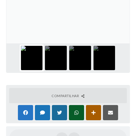
Audiências Públicas
Arquivos para Download
Galeria de Vídeos
Gabinetes e Secretarias
Contas Públicas
Editais
Links
Serviços Online
COMPARTILHAR
Telefones Úteis
Agenda
Notícias
Contato