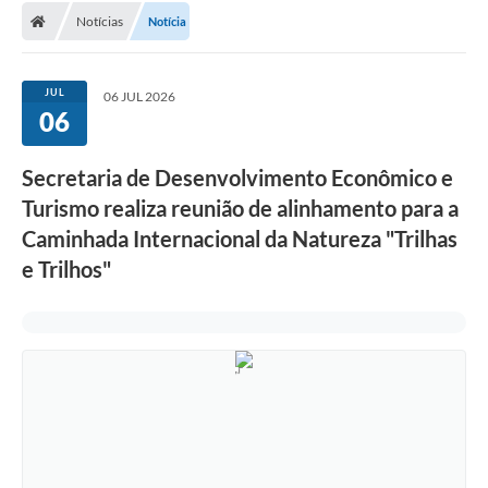
Notícias
Notícia
Conselhos Municipais
Carta de Serviços
JUL
06 JUL 2026
Serviços on-line
06
Diário Oficial
Secretaria de Desenvolvimento Econômico e
Turismo
Turismo realiza reunião de alinhamento para a
Caminhada Internacional da Natureza "Trilhas
Coleta seletiva - Informações
e Trilhos"
Eventos
Legislação
Galeria de Fotos
A Nossa Cidade
A Prefeitura