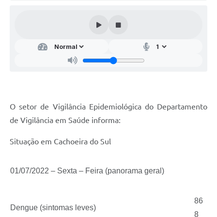
Audiências Públicas
Arquivos para Download
Galeria de Vídeos
Gabinetes e Secretarias
Contas Públicas
Editais
O setor de Vigilância Epidemiológica do Departamento
de Vigilância em Saúde informa:
Links
Serviços Online
Situação em Cachoeira do Sul
Telefones Úteis
01/07/2022 – Sexta – Feira (panorama geral)
Agenda
Notícias
86
Dengue (sintomas leves)
8
Contato