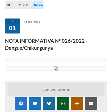
Notícias
Notícia
Conselhos Municipais
Carta de Serviços
JUL
01 JUL 2022
Serviços on-line
01
Diário Oficial
NOTA INFORMATIVA Nº 026/2022 -
Turismo
Dengue/Chikungunya
Coleta seletiva - Informações
Eventos
Legislação
Galeria de Fotos
COMPARTILHAR
A Nossa Cidade
A Prefeitura