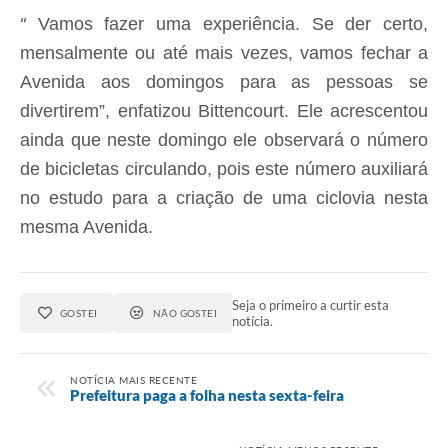
Vamos fazer uma experiência.
S
e der certo,
“
mensalmente ou até mais vezes, vamos fechar a
A
venida aos domingos para as pessoas se
divertirem”,
enfatizou Bittencourt
.
Ele acrescentou
ainda que
neste domingo ele
observará o número
de
bicicletas circulando, pois
este número auxiliará
no
estudo
para
a criação de uma ciclovia nesta
mesma
A
venida.
Seja o primeiro a curtir esta
GOSTEI
NÃO GOSTEI
notícia.
NOTÍCIA MAIS RECENTE
Prefeitura paga a folha nesta sexta-feira