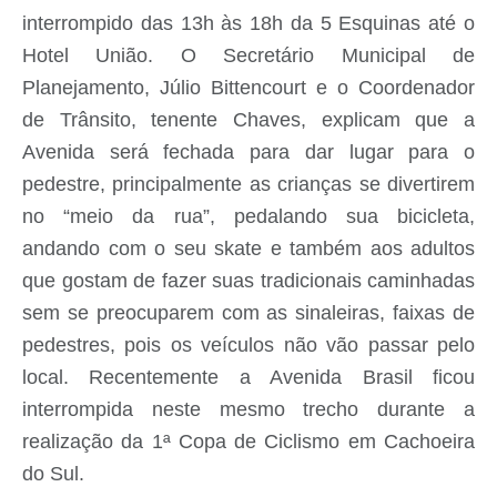
interrompido das 13h
às
18h
d
a
5
Esquinas até o
Hotel União. O Secretário Municipal de
Planejamento, Júlio Bittencourt e o Coordenador
de Trânsito,
t
enente Chaves,
explicam que a
A
venida
será fechada
para dar lugar para o
pedestre,
principalmente as crianças se divertirem
no “meio da rua”,
pedalando sua bicicleta,
andando
com o
seu
s
kate e também
a
os adultos
que gostam de fazer
suas tradicionais caminhadas
sem se preocuparem com as sinaleiras, faixas de
pedestres, pois os veículos não vão
passar pelo
local.
Recentemente a Avenida Brasil ficou
interrompida
neste
mesmo
trecho durante a
realização da 1ª Copa de Ciclismo em Cachoeira
do Sul.