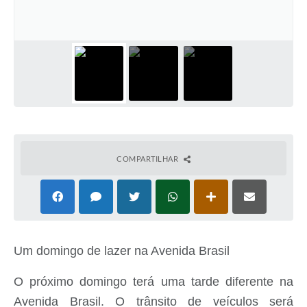
Audiências Públicas
Arquivos para Download
Galeria de Vídeos
Gabinetes e Secretarias
Contas Públicas
Editais
COMPARTILHAR
Links
Serviços Online
Telefones Úteis
Um domingo de lazer na Avenida Brasil
Agenda
Notícias
O
próximo domingo
terá u
ma tarde diferente na
Avenida Brasil. O trânsito de veículos será
Contato