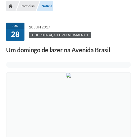
Notícias
Notícia
Conselhos Municipais
Carta de Serviços
JUN
28 JUN 2017
Serviços on-line
28
COORDENAÇÃO E PLANEJAMENTO
Diário Oficial
Um domingo de lazer na Avenida Brasil
Turismo
Coleta seletiva - Informações
Eventos
Legislação
Galeria de Fotos
A Nossa Cidade
A Prefeitura