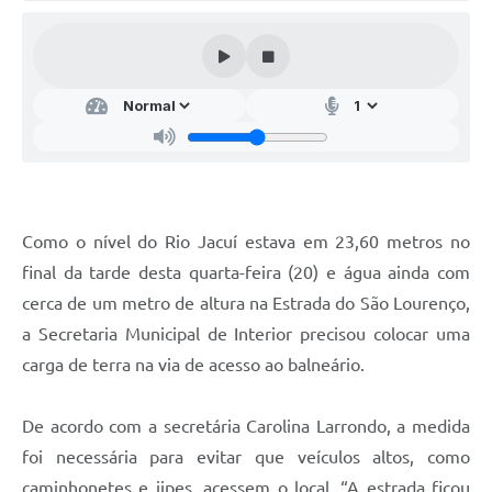
Audiências Públicas
Arquivos para Download
Galeria de Vídeos
Gabinetes e Secretarias
Contas Públicas
Editais
Como o nível do Rio Jacuí estava em 23,60 metros no
final da tarde desta quarta-feira (20) e água ainda com
Links
cerca de um metro de altura na Estrada do São Lourenço,
Serviços Online
a Secretaria Municipal de Interior precisou colocar uma
Telefones Úteis
carga de terra na via de acesso ao balneário.
Agenda
De acordo com a secretária Carolina Larrondo, a medida
Notícias
foi necessária para evitar que veículos altos, como
Contato
caminhonetes e jipes, acessem o local. “A estrada ficou