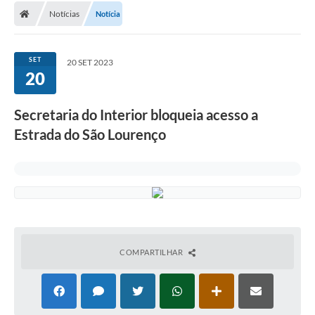
Notícias
Notícia
Conselhos Municipais
Carta de Serviços
SET
20 SET 2023
Serviços on-line
20
Diário Oficial
Secretaria do Interior bloqueia acesso a
Turismo
Estrada do São Lourenço
Coleta seletiva - Informações
Eventos
Legislação
Galeria de Fotos
COMPARTILHAR
A Nossa Cidade
A Prefeitura