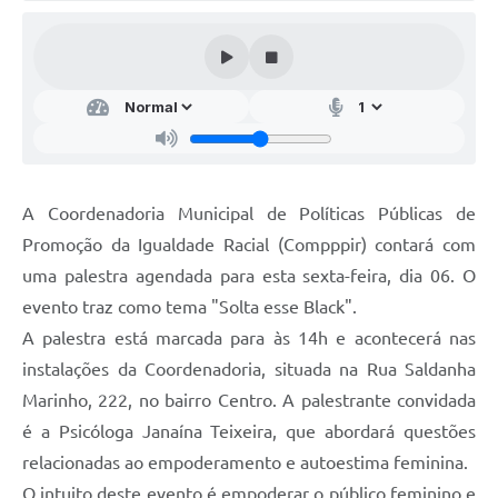
Audiências Públicas
Arquivos para Download
Galeria de Vídeos
Gabinetes e Secretarias
Contas Públicas
A Coordenadoria Municipal de Políticas Públicas de
Editais
Promoção da Igualdade Racial (Compppir) contará com
uma palestra agendada para esta sexta-feira, dia 06. O
Links
evento traz como tema "Solta esse Black".
Serviços Online
A palestra está marcada para às 14h e acontecerá nas
Telefones Úteis
instalações da Coordenadoria, situada na Rua Saldanha
Marinho, 222, no bairro Centro. A palestrante convidada
Agenda
é a Psicóloga Janaína Teixeira, que abordará questões
Notícias
relacionadas ao empoderamento e autoestima feminina.
Contato
O intuito deste evento é empoderar o público feminino e