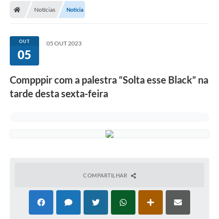
Notícias
Notícia
Conselhos Municipais
Carta de Serviços
OUT
05 OUT 2023
Serviços on-line
05
Diário Oficial
Compppir com a palestra “Solta esse Black” na
Turismo
tarde desta sexta-feira
Coleta seletiva - Informações
Eventos
Legislação
Galeria de Fotos
COMPARTILHAR
A Nossa Cidade
A Prefeitura