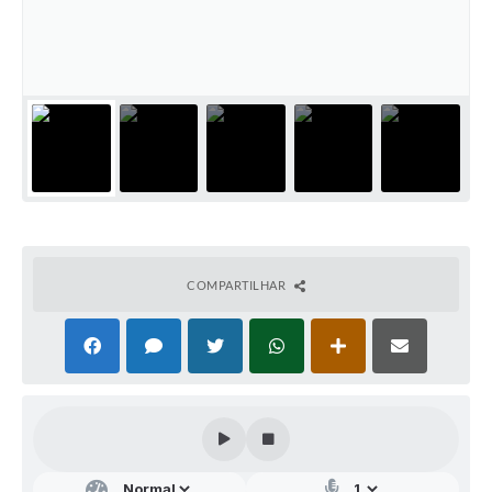
Audiências Públicas
Arquivos para Download
Galeria de Vídeos
Gabinetes e Secretarias
Contas Públicas
Editais
Links
COMPARTILHAR
Serviços Online
Telefones Úteis
Agenda
Notícias
Contato