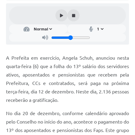
Audiências Públicas
Arquivos para Download
Galeria de Vídeos
Gabinetes e Secretarias
Contas Públicas
A Prefeita em exercício, Angela Schuh, anunciou nesta
Editais
quarta-feira (6) que a folha do 13º salário dos servidores
ativos, aposentados e pensionistas que recebem pela
Links
Prefeitura, CCs e contratados, será paga na próxima
Serviços Online
terça-feira, dia 12 de dezembro. Neste dia, 2.136 pessoas
Telefones Úteis
receberão a gratificação.
Agenda
No dia 20 de dezembro, conforme calendário aprovado
pelo Conselho no início do ano, acontece o pagamento do
Notícias
13º dos aposentados e pensionistas dos Faps. Este grupo
Contato