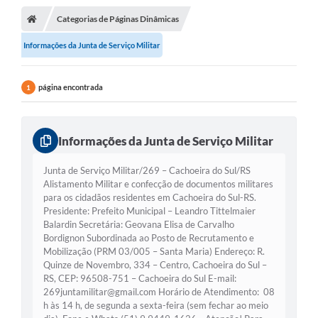
Conselhos Municipais
Categorias de Páginas Dinâmicas
Informações da Junta de Serviço Militar
Carta de Serviços
Serviços on-line
página encontrada
1
Diário Oficial
Turismo
Informações da Junta de Serviço Militar
Coleta seletiva - Informações
Junta de Serviço Militar/269 – Cachoeira do Sul/RS
Alistamento Militar e confecção de documentos militares
Eventos
para os cidadãos residentes em Cachoeira do Sul-RS.
Presidente: Prefeito Municipal – Leandro Tittelmaier
Legislação
Balardin Secretária: Geovana Elisa de Carvalho
Bordignon Subordinada ao Posto de Recrutamento e
Galeria de Fotos
Mobilização (PRM 03/005 – Santa Maria) Endereço: R.
Quinze de Novembro, 334 – Centro, Cachoeira do Sul –
A Nossa Cidade
RS, CEP: 96508-751 – Cachoeira do Sul E-mail:
269juntamilitar@gmail.com Horário de Atendimento: 08
A Prefeitura
h às 14 h, de segunda a sexta-feira (sem fechar ao meio