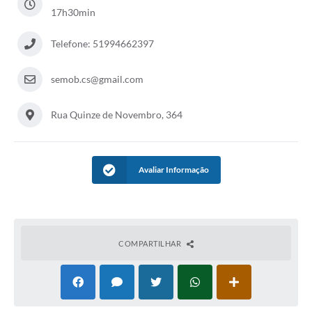
Audiências Públicas
17h30min
Arquivos para Download
Telefone: 51994662397
Galeria de Vídeos
semob.cs@gmail.com
Gabinetes e Secretarias
Rua Quinze de Novembro, 364
Contas Públicas
Editais
Avaliar Informação
Links
Serviços Online
Telefones Úteis
COMPARTILHAR
Agenda
Notícias
Contato