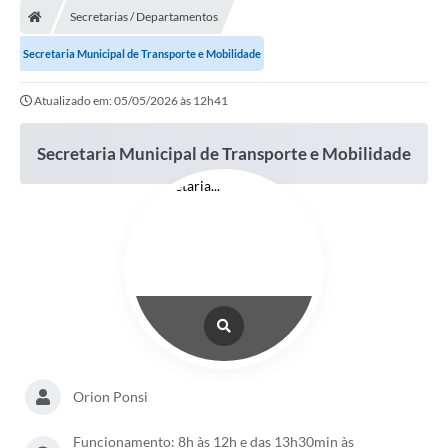
Secretarias / Departamentos
Conselhos Municipais
Secretaria Municipal de Transporte e Mobilidade
Carta de Serviços
Atualizado em: 05/05/2026 às 12h41
Serviços on-line
Diário Oficial
Secretaria Municipal de Transporte e Mobilidade
Turismo
Coleta seletiva - Informações
Eventos
Legislação
Galeria de Fotos
A Nossa Cidade
Orion Ponsi
A Prefeitura
Funcionamento: 8h às 12h e das 13h30min às