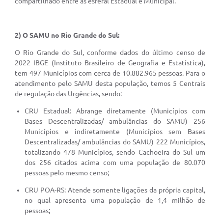
compartilhado entre as esferal Estadual e Municipal.
Audiências Públicas
Arquivos para Download
2) O SAMU no Rio Grande do Sul:
Galeria de Vídeos
O Rio Grande do Sul, conforme dados do último censo de
2022 IBGE (Instituto Brasileiro de Geografia e Estatística),
Gabinetes e Secretarias
tem 497 Municípios com cerca de 10.882.965 pessoas. Para o
Contas Públicas
atendimento pelo SAMU desta população, temos 5 Centrais
de regulação das Urgências, sendo:
Editais
CRU Estadual: Abrange diretamente (Municípios com
Bases Descentralizadas/ ambulâncias do SAMU) 256
Links
Municípios e indiretamente (Municípios sem Bases
Serviços Online
Descentralizadas/ ambulâncias do SAMU) 222 Municípios,
totalizando 478 Municípios, sendo Cachoeira do Sul um
Telefones Úteis
dos 256 citados acima com uma população de 80.070
pessoas pelo mesmo censo;
Agenda
CRU POA-RS: Atende somente ligações da própria capital,
Notícias
no qual apresenta uma população de 1,4 milhão de
pessoas;
Contato