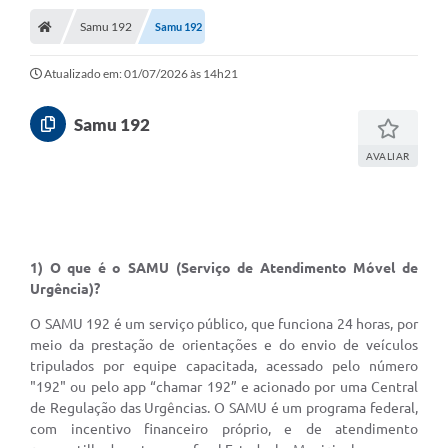
Conselhos Municipais
Samu 192
Samu 192
Carta de Serviços
Atualizado em: 01/07/2026 às 14h21
Serviços on-line
Samu 192
Diário Oficial
AVALIAR
Turismo
Coleta seletiva - Informações
Eventos
1) O que é o SAMU (Serviço de Atendimento Móvel de
Urgência)?
Legislação
O SAMU 192 é um serviço público, que funciona 24 horas, por
Galeria de Fotos
meio da prestação de orientações e do envio de veículos
tripulados por equipe capacitada, acessado pelo número
A Nossa Cidade
"192" ou pelo app “chamar 192” e acionado por uma Central
de Regulação das Urgências. O SAMU é um programa federal,
A Prefeitura
com incentivo financeiro próprio, e de atendimento