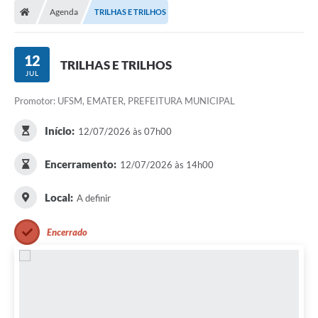
Agenda
TRILHAS E TRILHOS
Conselhos Municipais
Carta de Serviços
12
TRILHAS E TRILHOS
Serviços on-line
JUL
Promotor: UFSM, EMATER, PREFEITURA MUNICIPAL
Diário Oficial
Início:
Turismo
12/07/2026 às 07h00
Coleta seletiva - Informações
Encerramento:
12/07/2026 às 14h00
Eventos
Local:
A definir
Legislação
Encerrado
Galeria de Fotos
A Nossa Cidade
A Prefeitura