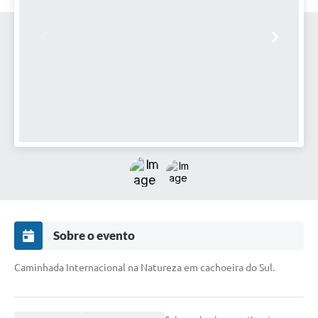
Audiências Públicas
Arquivos para Download
Galeria de Vídeos
Gabinetes e Secretarias
Contas Públicas
Editais
Links
Serviços Online
Telefones Úteis
Sobre o evento
Agenda
Caminhada Internacional na Natureza em cachoeira do Sul.
Notícias
Contato