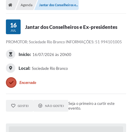
Agenda
Jantar dos Conselheiros e...
Conselhos Municipais
Carta de Serviços
16
Jantar dos Conselheiros e Ex-presidentes
Serviços on-line
JUL
PROMOTOR: Sociedade Rio Branco INFORMAÇÕES: 51 994101005
Diário Oficial
Início:
Turismo
16/07/2026 às 20h00
Coleta seletiva - Informações
Local:
Sociedade Rio Branco
Eventos
Encerrado
Legislação
Galeria de Fotos
Seja o primeiro a curtir este
GOSTEI
NÃO GOSTEI
evento.
A Nossa Cidade
A Prefeitura