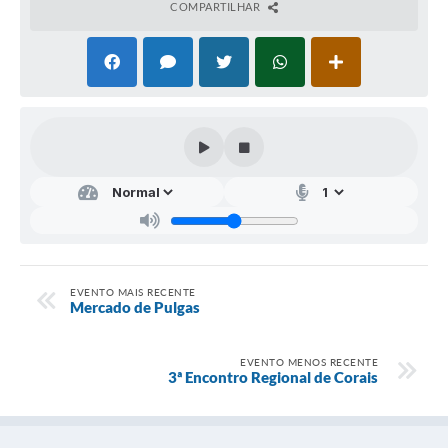
COMPARTILHAR
Audiências Públicas
Arquivos para Download
Galeria de Vídeos
Gabinetes e Secretarias
Contas Públicas
Editais
Links
Serviços Online
EVENTO MAIS RECENTE
Mercado de Pulgas
Telefones Úteis
EVENTO MENOS RECENTE
Agenda
3ª Encontro Regional de Corais
Notícias
Contato