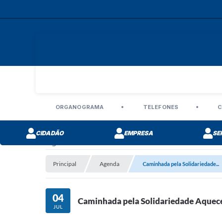
ORGANOGRAMA
TELEFONES
C
CIDADÃO
EMPRESA
SE
Agenda
Principal
Agenda
Caminhada pela Solidariedade...
04
Caminhada pela Solidariedade Aquec
JUL