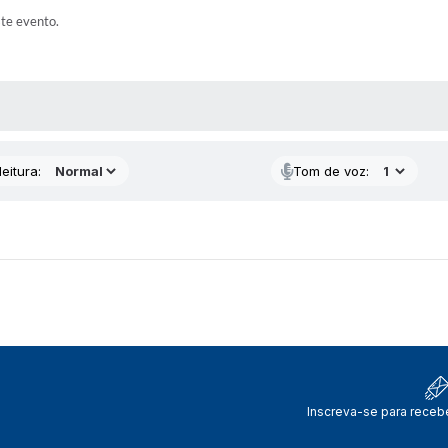
ste evento.
 MÍDIAS
eitura:
Tom de voz:
Inscreva-se para receb