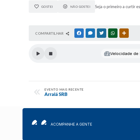
Seja o primeiro a curtir e
GOSTEI
NÃO GOSTEI
COMPARTILHAR
FACEBOOK
MESSENGER
TWITTER
WHATSAPP
OUTRAS
Velocidade de l
EVENTO MAIS RECENTE
Arraiá SRB
ACOMPANHE A GENTE