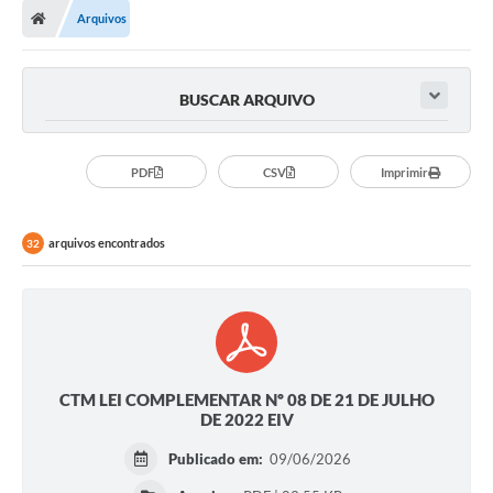
Arquivos
Conselhos Municipais
Carta de Serviços
BUSCAR ARQUIVO
Serviços on-line
Diário Oficial
PDF
CSV
Imprimir
Turismo
arquivos encontrados
32
Coleta seletiva - Informações
Eventos
Legislação
Galeria de Fotos
CTM LEI COMPLEMENTAR Nº 08 DE 21 DE JULHO
A Nossa Cidade
DE 2022 EIV
Publicado em:
09/06/2026
A Prefeitura