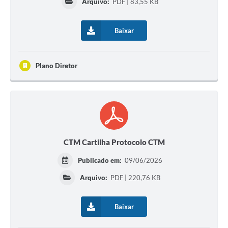
Arquivo:
PDF | 83,55 KB
Audiências Públicas
Arquivos para Download
Baixar
Galeria de Vídeos
Gabinetes e Secretarias
Plano Diretor
Contas Públicas
Editais
Links
CTM Cartilha Protocolo CTM
Serviços Online
Publicado em:
09/06/2026
Telefones Úteis
Arquivo:
PDF | 220,76 KB
Agenda
Notícias
Baixar
Contato