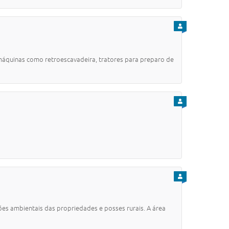
PARA CIDADÃO
 máquinas como retroescavadeira, tratores para preparo de
PARA CIDADÃO
PARA CIDADÃO
ções ambientais das propriedades e posses rurais. A área