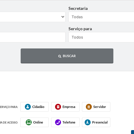
Secretaria
Serviço para
BUSCAR
Cidadão
Empresa
Servidor
ERVIÇO PARA:
Online
Telefone
Presencial
A DE ACESSO: