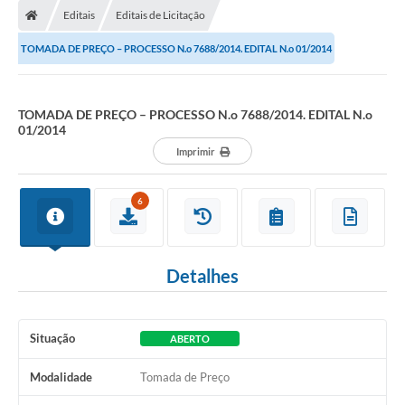
Editais
Editais de Licitação
Conselhos Municipais
TOMADA DE PREÇO – PROCESSO N.o 7688/2014. EDITAL N.o 01/2014
Carta de Serviços
Serviços on-line
TOMADA DE PREÇO – PROCESSO N.o 7688/2014. EDITAL N.o
01/2014
Diário Oficial
Imprimir
Turismo
Coleta seletiva - Informações
6
Eventos
Detalhes
Legislação
Galeria de Fotos
Situação
ABERTO
A Nossa Cidade
Modalidade
Tomada de Preço
A Prefeitura