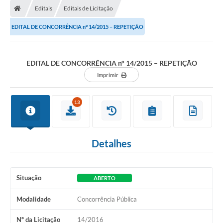
Editais
Editais de Licitação
Conselhos Municipais
EDITAL DE CONCORRÊNCIA n° 14/2015 – REPETIÇÃO
Carta de Serviços
Serviços on-line
EDITAL DE CONCORRÊNCIA n° 14/2015 – REPETIÇÃO
Diário Oficial
Imprimir
Turismo
13
Coleta seletiva - Informações
Eventos
Detalhes
Legislação
Galeria de Fotos
Situação
ABERTO
A Nossa Cidade
Modalidade
Concorrência Pública
A Prefeitura
Nº da Licitação
14/2016