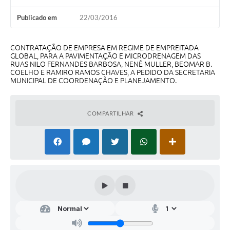
Audiências Públicas
Publicado em
22/03/2016
Arquivos para Download
Galeria de Vídeos
CONTRATAÇÃO DE EMPRESA EM REGIME DE EMPREITADA
GLOBAL, PARA A PAVIMENTAÇÃO E MICRODRENAGEM DAS
RUAS NILO FERNANDES BARBOSA, NENÊ MULLER, BEOMAR B.
Gabinetes e Secretarias
COELHO E RAMIRO RAMOS CHAVES, A PEDIDO DA SECRETARIA
MUNICIPAL DE COORDENAÇÃO E PLANEJAMENTO.
Contas Públicas
Editais
COMPARTILHAR
Links
Serviços Online
Telefones Úteis
Agenda
Notícias
Contato