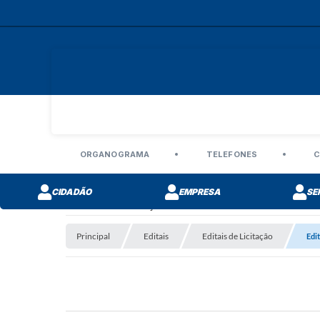
ORGANOGRAMA
TELEFONES
C
CIDADÃO
EMPRESA
SE
Editais de Licitação
Principal
Editais
Editais de Licitação
Edi