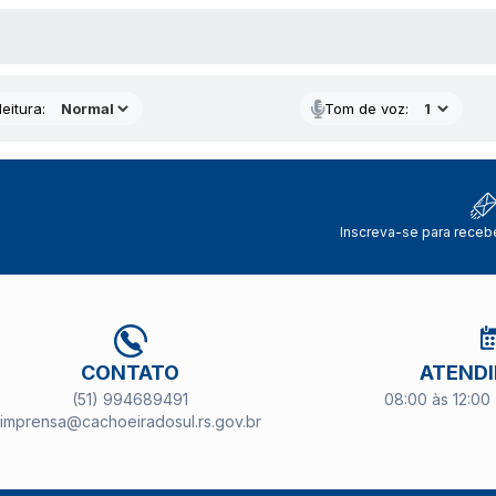
 MÍDIAS
eitura:
Tom de voz:
Inscreva-se para receb
CONTATO
ATEND
(51) 994689491
08:00 às 12:00 
imprensa@cachoeiradosul.rs.gov.br