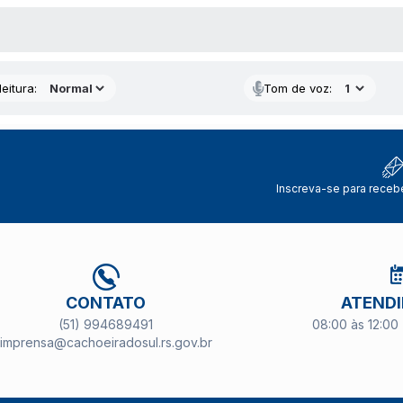
 MÍDIAS
eitura:
Tom de voz:
Inscreva-se para receb
CONTATO
ATEND
(51) 994689491
08:00 às 12:00 
imprensa@cachoeiradosul.rs.gov.br