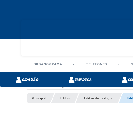
ORGANOGRAMA
TELEFONES
C
CIDADÃO
EMPRESA
SE
Editais de Licitação
Principal
Editais
Editais de Licitação
Edi