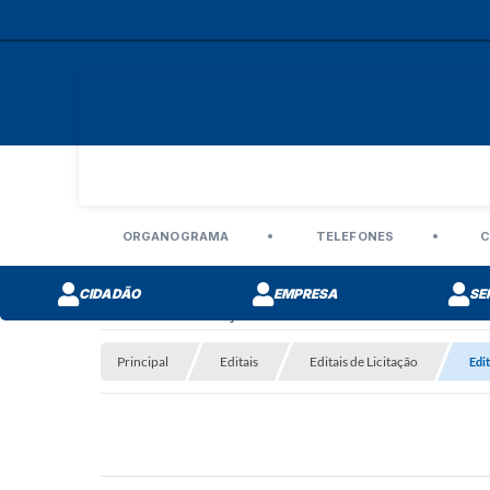
ORGANOGRAMA
TELEFONES
C
CIDADÃO
EMPRESA
SE
Editais de Licitação
Principal
Editais
Editais de Licitação
Edi