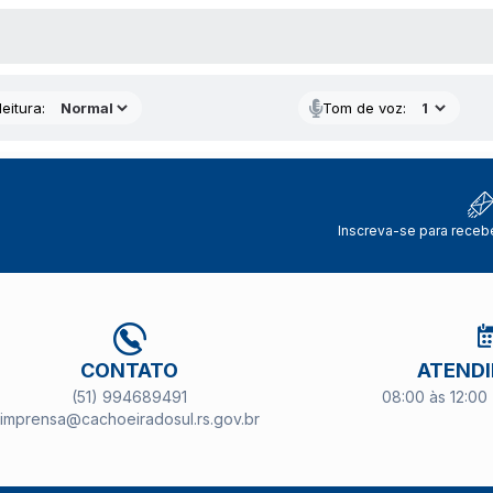
 MÍDIAS
eitura:
Tom de voz:
Inscreva-se para receb
CONTATO
ATEND
(51) 994689491
08:00 às 12:00 
imprensa@cachoeiradosul.rs.gov.br