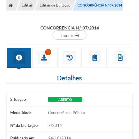
Editais
Editais de Licitação
CONCORRÊNCIA N.° 07/2014
Conselhos Municipais
Carta de Serviços
CONCORRÊNCIA N.° 07/2014
Serviços on-line
Imprimir
Diário Oficial
1
Turismo
Coleta seletiva - Informações
Detalhes
Eventos
Legislação
Situação
ABERTO
Galeria de Fotos
Modalidade
Concorrência Pública
A Nossa Cidade
Nº da Licitação
7/2014
A Prefeitura
Publicado em
24/10/2014