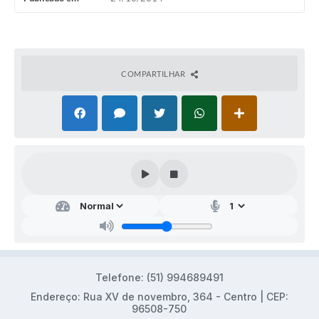
Audiências Públicas
Arquivos para Download
Galeria de Vídeos
COMPARTILHAR
Gabinetes e Secretarias
Contas Públicas
Editais
Links
Serviços Online
Telefones Úteis
Agenda
Telefone: (51) 994689491
Notícias
Endereço: Rua XV de novembro, 364 - Centro | CEP:
96508-750
Contato