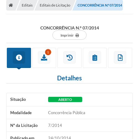
Editais
Editais de Licitação
CONCORRÊNCIA N.° 07/2014
Conselhos Municipais
Carta de Serviços
CONCORRÊNCIA N.° 07/2014
Serviços on-line
Imprimir
Diário Oficial
1
Turismo
Coleta seletiva - Informações
Detalhes
Eventos
Legislação
Situação
ABERTO
Galeria de Fotos
Modalidade
Concorrência Pública
A Nossa Cidade
Nº da Licitação
7/2014
A Prefeitura
Publicado em
24/10/2014