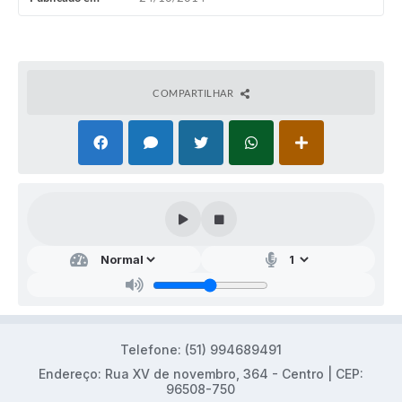
Audiências Públicas
Arquivos para Download
Galeria de Vídeos
COMPARTILHAR
Gabinetes e Secretarias
Contas Públicas
Editais
Links
Serviços Online
Telefones Úteis
Agenda
Telefone: (51) 994689491
Notícias
Endereço: Rua XV de novembro, 364 - Centro | CEP:
96508-750
Contato