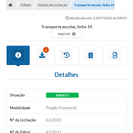
Editais
Editais de Licitação
Transporte escolar, linha 14
Conselhos Municipais
Atualizado em: 23/07/2021 às 09h55
Carta de Serviços
Transporte escolar, linha 14
Serviços on-line
Imprimir
Diário Oficial
1
Turismo
Coleta seletiva - Informações
Detalhes
Eventos
Legislação
Situação
ABERTO
Galeria de Fotos
Modalidade
Pregão Presencial
A Nossa Cidade
Nº da Licitação
62/2021
A Prefeitura
Nº do Edital
62/2021