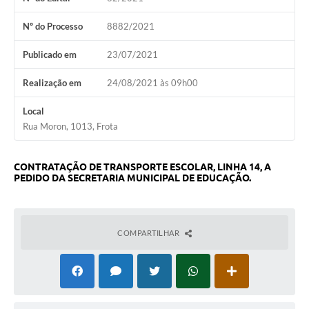
Audiências Públicas
Nº do Processo
8882/2021
Arquivos para Download
Publicado em
23/07/2021
Galeria de Vídeos
Realização em
24/08/2021 às 09h00
Gabinetes e Secretarias
Local
Contas Públicas
Rua Moron, 1013, Frota
Editais
CONTRATAÇÃO DE TRANSPORTE ESCOLAR, LINHA 14, A
Links
PEDIDO DA SECRETARIA MUNICIPAL DE EDUCAÇÃO.
Serviços Online
Telefones Úteis
COMPARTILHAR
Agenda
Notícias
Contato