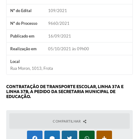
Audiências Públicas
Nº do Edital
109/2021
Arquivos para Download
Nº do Processo
9660/2021
Galeria de Vídeos
Publicado em
16/09/2021
Gabinetes e Secretarias
Realização em
05/10/2021 às 09h00
Contas Públicas
Local
Editais
Rua Moron, 1013, Frota
Links
CONTRATAÇÃO DE TRANSPORTE ESCOLAR, LINHA 37A E
Serviços Online
LINHA 37B, A PEDIDO DA SECRETARIA MUNICIPAL DE
EDUCAÇÃO.
Telefones Úteis
Agenda
COMPARTILHAR
Notícias
Contato