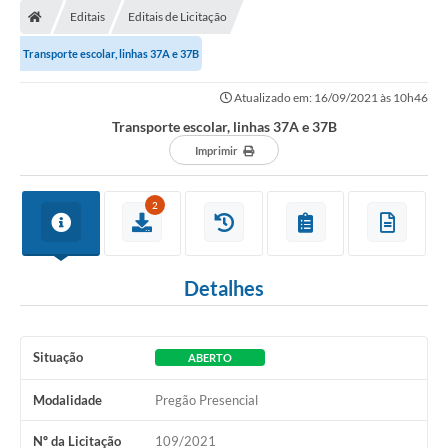
Editais
Editais de Licitação
Conselhos Municipais
Transporte escolar, linhas 37A e 37B
Carta de Serviços
Atualizado em: 16/09/2021 às 10h46
Serviços on-line
Transporte escolar, linhas 37A e 37B
Diário Oficial
Imprimir
Turismo
2
Coleta seletiva - Informações
Eventos
Detalhes
Legislação
Galeria de Fotos
Situação
ABERTO
A Nossa Cidade
Modalidade
Pregão Presencial
A Prefeitura
Nº da Licitação
109/2021