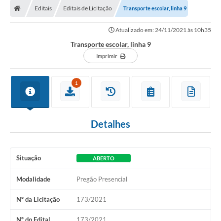
Editais
Editais de Licitação
Transporte escolar, linha 9
Conselhos Municipais
Atualizado em: 24/11/2021 às 10h35
Carta de Serviços
Transporte escolar, linha 9
Serviços on-line
Imprimir
Diário Oficial
1
Turismo
Coleta seletiva - Informações
Detalhes
Eventos
Legislação
Situação
ABERTO
Galeria de Fotos
Modalidade
Pregão Presencial
A Nossa Cidade
Nº da Licitação
173/2021
A Prefeitura
Nº do Edital
173/2021