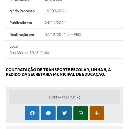
Audiências Públicas
Nº do Processo
19503/2021
Arquivos para Download
Publicado em
24/11/2021
Galeria de Vídeos
Realização em
07/12/2021 às 09h00
Gabinetes e Secretarias
Local
Contas Públicas
Rua Moron, 1013, Frota
Editais
CONTRATAÇÃO DE TRANSPORTE ESCOLAR, LINHA 9, A
Links
PEDIDO DA SECRETARIA MUNICIPAL DE EDUCAÇÃO.
Serviços Online
Telefones Úteis
COMPARTILHAR
Agenda
Notícias
Contato