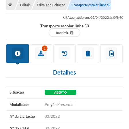
Editais
Editais de Licitação
Transporte escolar linha 50
Conselhos Municipais
Atualizado em: 05/04/2022 às 09h40
Carta de Serviços
Transporte escolar linha 50
Serviços on-line
Imprimir
Diário Oficial
2
Turismo
Coleta seletiva - Informações
Detalhes
Eventos
Legislação
Situação
ABERTO
Galeria de Fotos
Modalidade
Pregão Presencial
A Nossa Cidade
Nº da Licitação
33/2022
A Prefeitura
Nº do Edital
33/2022