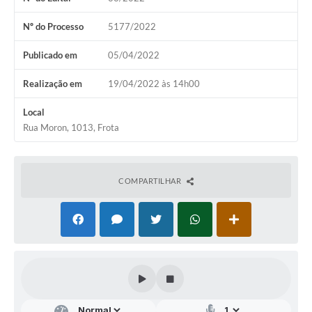
Audiências Públicas
Nº do Processo
5177/2022
Arquivos para Download
Publicado em
05/04/2022
Galeria de Vídeos
Realização em
19/04/2022 às 14h00
Gabinetes e Secretarias
Local
Contas Públicas
Rua Moron, 1013, Frota
Editais
Links
COMPARTILHAR
Serviços Online
Telefones Úteis
Agenda
Notícias
Contato