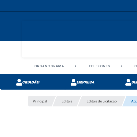
ORGANOGRAMA
TELEFONES
C
CIDADÃO
EMPRESA
SE
Editais de Licitação
Principal
Editais
Editais de Licitação
Aqu