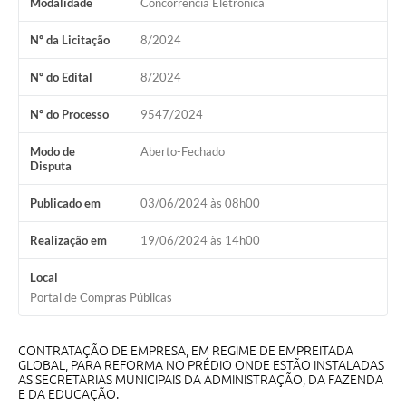
Modalidade
Concorrência Eletrônica
Audiências Públicas
Nº da Licitação
8/2024
Arquivos para Download
Nº do Edital
8/2024
Galeria de Vídeos
Nº do Processo
9547/2024
Gabinetes e Secretarias
Modo de
Aberto-Fechado
Contas Públicas
Disputa
Editais
Publicado em
03/06/2024 às 08h00
Links
Realização em
19/06/2024 às 14h00
Serviços Online
Local
Telefones Úteis
Portal de Compras Públicas
Agenda
CONTRATAÇÃO DE EMPRESA, EM REGIME DE EMPREITADA
GLOBAL, PARA REFORMA NO PRÉDIO ONDE ESTÃO INSTALADAS
Notícias
AS SECRETARIAS MUNICIPAIS DA ADMINISTRAÇÃO, DA FAZENDA
E DA EDUCAÇÃO.
Contato