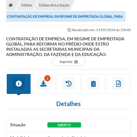
Editais
Editais de Licitação
Conselhos Municipais
CONTRATAÇÃO DE EMPRESA, EM REGIME DE EMPREITADA GLOBAL, PARA
Carta de Serviços
REFORMA NO PRÉDIO ONDE ESTÃO INSTALADAS AS...
Atualizado em: 31/05/2024 às 15h40
Serviços on-line
CONTRATAÇÃO DE EMPRESA, EM REGIME DE EMPREITADA
GLOBAL, PARA REFORMA NO PRÉDIO ONDE ESTÃO
Diário Oficial
INSTALADAS AS SECRETARIAS MUNICIPAIS DA
ADMINISTRAÇÃO, DA FAZENDA E DA EDUCAÇÃO.
Turismo
Imprimir
Coleta seletiva - Informações
2
Eventos
Legislação
Detalhes
Galeria de Fotos
A Nossa Cidade
Situação
ABERTO
A Prefeitura