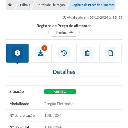
Editais
Editais de Licitação
Registro de Preço de alimentos
Conselhos Municipais
Atualizado em: 03/12/2024 às 16h33
Carta de Serviços
Registro de Preço de alimentos
Serviços on-line
Imprimir
Diário Oficial
1
Turismo
Coleta seletiva - Informações
Detalhes
Eventos
Legislação
Situação
ABERTO
Galeria de Fotos
Modalidade
Pregão Eletrônico
A Nossa Cidade
Nº da Licitação
138/2024
A Prefeitura
Nº do Edital
138/2024