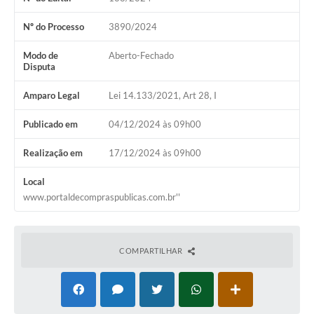
Audiências Públicas
Nº do Processo
3890/2024
Arquivos para Download
Modo de
Aberto-Fechado
Galeria de Vídeos
Disputa
Gabinetes e Secretarias
Amparo Legal
Lei 14.133/2021, Art 28, I
Contas Públicas
Publicado em
04/12/2024 às 09h00
Editais
Realização em
17/12/2024 às 09h00
Links
Local
www.portaldecompraspublicas.com.br''
Serviços Online
Telefones Úteis
COMPARTILHAR
Agenda
Notícias
Contato