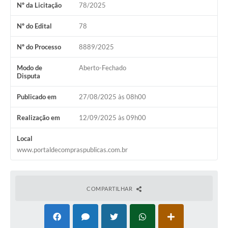
Nº da Licitação
78/2025
Audiências Públicas
Arquivos para Download
Nº do Edital
78
Galeria de Vídeos
Nº do Processo
8889/2025
Gabinetes e Secretarias
Modo de
Aberto-Fechado
Disputa
Contas Públicas
Publicado em
27/08/2025 às 08h00
Editais
Realização em
12/09/2025 às 09h00
Links
Local
Serviços Online
www.portaldecompraspublicas.com.br
Telefones Úteis
Agenda
COMPARTILHAR
Notícias
Contato