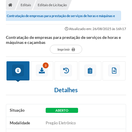
Editais
Editais de Licitação
Conselhos Municipais
Contratação de empresas para prestação de serviços de horas e máquinas e
Carta de Serviços
caçambas
Atualizado em: 26/08/2025 às 16h17
Serviços on-line
Contratação de empresas para prestação de serviços de horas e
máquinas e caçambas
Diário Oficial
Imprimir
Turismo
Coleta seletiva - Informações
3
Eventos
Detalhes
Legislação
Galeria de Fotos
Situação
ABERTO
A Nossa Cidade
Modalidade
Pregão Eletrônico
A Prefeitura