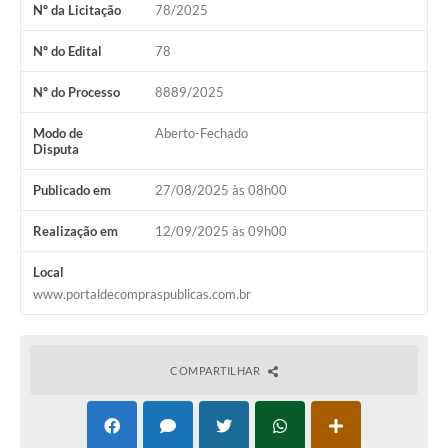
Nº da Licitação
78/2025
Audiências Públicas
Arquivos para Download
Nº do Edital
78
Galeria de Vídeos
Nº do Processo
8889/2025
Gabinetes e Secretarias
Modo de
Aberto-Fechado
Disputa
Contas Públicas
Publicado em
27/08/2025 às 08h00
Editais
Realização em
12/09/2025 às 09h00
Links
Local
Serviços Online
www.portaldecompraspublicas.com.br
Telefones Úteis
Agenda
COMPARTILHAR
Notícias
Contato