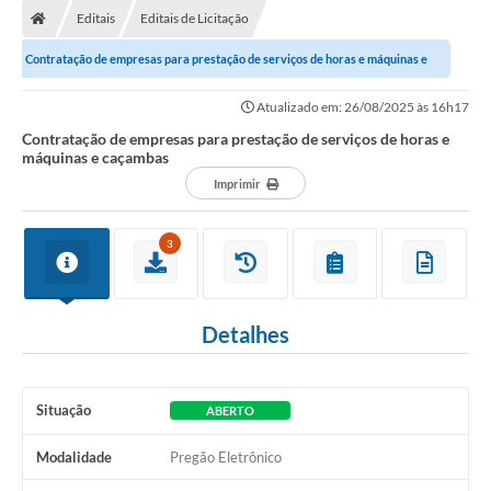
Editais
Editais de Licitação
Conselhos Municipais
Contratação de empresas para prestação de serviços de horas e máquinas e
Carta de Serviços
caçambas
Atualizado em: 26/08/2025 às 16h17
Serviços on-line
Contratação de empresas para prestação de serviços de horas e
máquinas e caçambas
Diário Oficial
Imprimir
Turismo
Coleta seletiva - Informações
3
Eventos
Detalhes
Legislação
Galeria de Fotos
Situação
ABERTO
A Nossa Cidade
Modalidade
Pregão Eletrônico
A Prefeitura