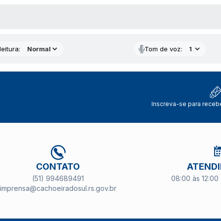
 MÍDIAS
eitura:
Tom de voz:
Inscreva-se para receb
CONTATO
ATEND
(51) 994689491
08:00 às 12:00 
imprensa@cachoeiradosul.rs.gov.br