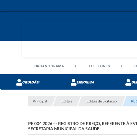
ORGANOGRAMA
TELEFONES
C
CIDADÃO
EMPRESA
SE
Editais de Licitação
Principal
Editais
Editais de Licitação
PE 
PE 004 2026 - - REGISTRO DE PREÇO, REFERENTE À
SECRETARIA MUNICIPAL DA SAÚDE.