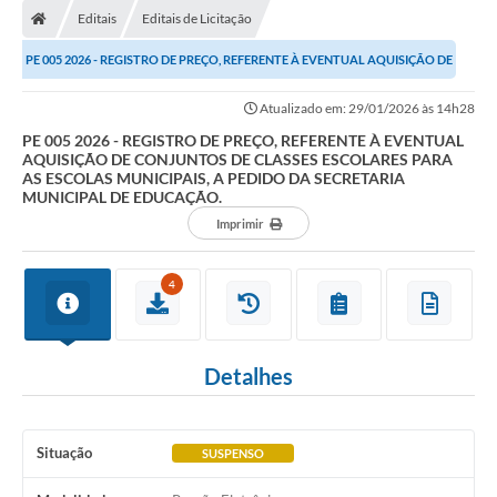
Editais
Editais de Licitação
Conselhos Municipais
PE 005 2026 - REGISTRO DE PREÇO, REFERENTE À EVENTUAL AQUISIÇÃO DE
Carta de Serviços
CONJUNTOS DE CLASSES ESCOLARES PARA AS...
Atualizado em: 29/01/2026 às 14h28
Serviços on-line
PE 005 2026 - REGISTRO DE PREÇO, REFERENTE À EVENTUAL
AQUISIÇÃO DE CONJUNTOS DE CLASSES ESCOLARES PARA
Diário Oficial
AS ESCOLAS MUNICIPAIS, A PEDIDO DA SECRETARIA
MUNICIPAL DE EDUCAÇÃO.
Turismo
Imprimir
Coleta seletiva - Informações
4
Eventos
Legislação
Detalhes
Galeria de Fotos
A Nossa Cidade
Situação
SUSPENSO
A Prefeitura