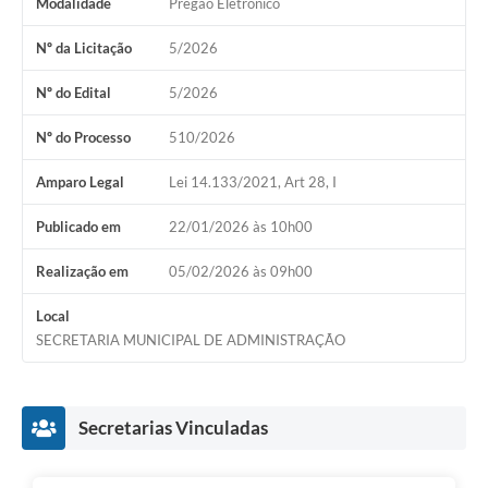
Modalidade
Pregão Eletrônico
Audiências Públicas
Nº da Licitação
5/2026
Arquivos para Download
Nº do Edital
5/2026
Galeria de Vídeos
Nº do Processo
510/2026
Gabinetes e Secretarias
Amparo Legal
Lei 14.133/2021, Art 28, I
Contas Públicas
Editais
Publicado em
22/01/2026 às 10h00
Links
Realização em
05/02/2026 às 09h00
Serviços Online
Local
SECRETARIA MUNICIPAL DE ADMINISTRAÇÃO
Telefones Úteis
Agenda
Secretarias Vinculadas
Notícias
Contato