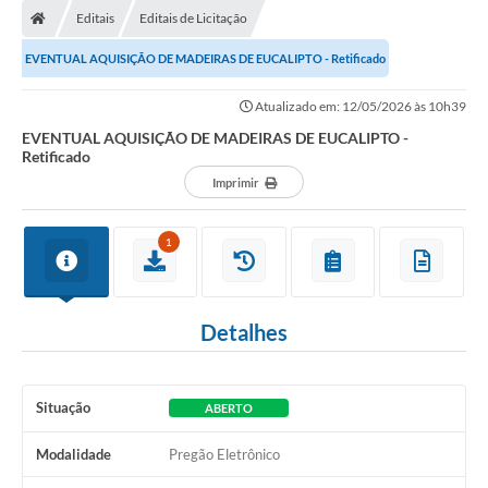
Editais
Editais de Licitação
Conselhos Municipais
EVENTUAL AQUISIÇÃO DE MADEIRAS DE EUCALIPTO - Retificado
Carta de Serviços
Atualizado em: 12/05/2026 às 10h39
Serviços on-line
EVENTUAL AQUISIÇÃO DE MADEIRAS DE EUCALIPTO -
Retificado
Diário Oficial
Imprimir
Turismo
Coleta seletiva - Informações
1
Eventos
Detalhes
Legislação
Galeria de Fotos
Situação
ABERTO
A Nossa Cidade
Modalidade
Pregão Eletrônico
A Prefeitura