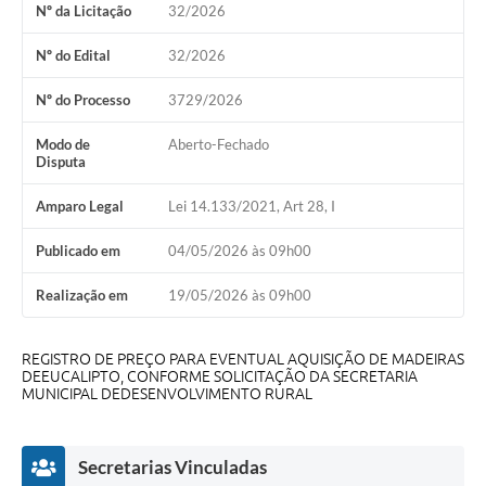
Nº da Licitação
32/2026
Audiências Públicas
Arquivos para Download
Nº do Edital
32/2026
Galeria de Vídeos
Nº do Processo
3729/2026
Gabinetes e Secretarias
Modo de
Aberto-Fechado
Disputa
Contas Públicas
Amparo Legal
Lei 14.133/2021, Art 28, I
Editais
Publicado em
04/05/2026 às 09h00
Links
Realização em
19/05/2026 às 09h00
Serviços Online
Telefones Úteis
REGISTRO DE PREÇO PARA EVENTUAL AQUISIÇÃO DE MADEIRAS
DEEUCALIPTO, CONFORME SOLICITAÇÃO DA SECRETARIA
MUNICIPAL DEDESENVOLVIMENTO RURAL
Agenda
Notícias
Secretarias Vinculadas
Contato