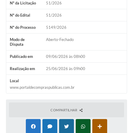
Nº da Licitação
51/2026
Audiências Públicas
Arquivos para Download
Nº do Edital
51/2026
Galeria de Vídeos
Nº do Processo
5149/2026
Gabinetes e Secretarias
Modo de
Aberto-Fechado
Disputa
Contas Públicas
Publicado em
09/06/2026 às 08h00
Editais
Realização em
25/06/2026 às 09h00
Links
Local
Serviços Online
www.portaldecompraspublicas.com.br
Telefones Úteis
Agenda
COMPARTILHAR
Notícias
Contato