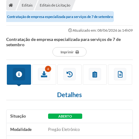
Editais
Editais de Licitação
Conselhos Municipais
Contratação de empresa especializada para serviços de 7 de setembro
Carta de Serviços
Atualizado em: 08/06/2026 às 14h09
Serviços on-line
Contratação de empresa especializada para serviços de 7 de
setembro
Diário Oficial
Imprimir
Turismo
Coleta seletiva - Informações
4
Eventos
Detalhes
Legislação
Galeria de Fotos
Situação
ABERTO
A Nossa Cidade
Modalidade
Pregão Eletrônico
A Prefeitura