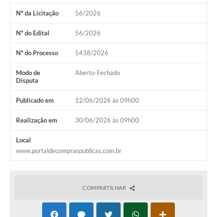
Audiências Públicas
Nº da Licitação
56/2026
Arquivos para Download
Nº do Edital
56/2026
Galeria de Vídeos
Nº do Processo
5438/2026
Gabinetes e Secretarias
Modo de
Aberto-Fechado
Disputa
Contas Públicas
Publicado em
12/06/2026 às 09h00
Editais
Links
Realização em
30/06/2026 às 09h00
Serviços Online
Local
www.portaldecompraspublicas.com.br
Telefones Úteis
Agenda
COMPARTILHAR
Notícias
Contato