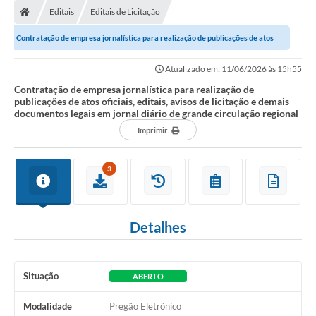
Editais
Editais de Licitação
Conselhos Municipais
Contratação de empresa jornalística para realização de publicações de atos
Carta de Serviços
oficiais, editais, avisos de...
Atualizado em: 11/06/2026 às 15h55
Serviços on-line
Contratação de empresa jornalística para realização de
publicações de atos oficiais, editais, avisos de licitação e demais
Diário Oficial
documentos legais em jornal diário de grande circulação regional
Turismo
Imprimir
Coleta seletiva - Informações
3
Eventos
Legislação
Detalhes
Galeria de Fotos
A Nossa Cidade
Situação
ABERTO
A Prefeitura
Modalidade
Pregão Eletrônico