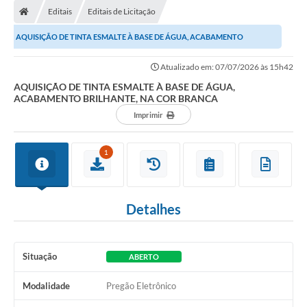
Editais
Editais de Licitação
Conselhos Municipais
AQUISIÇÃO DE TINTA ESMALTE À BASE DE ÁGUA, ACABAMENTO
Carta de Serviços
BRILHANTE, NA COR BRANCA
Atualizado em: 07/07/2026 às 15h42
Serviços on-line
AQUISIÇÃO DE TINTA ESMALTE À BASE DE ÁGUA,
ACABAMENTO BRILHANTE, NA COR BRANCA
Diário Oficial
Imprimir
Turismo
Coleta seletiva - Informações
1
Eventos
Detalhes
Legislação
Galeria de Fotos
Situação
ABERTO
A Nossa Cidade
Modalidade
Pregão Eletrônico
A Prefeitura