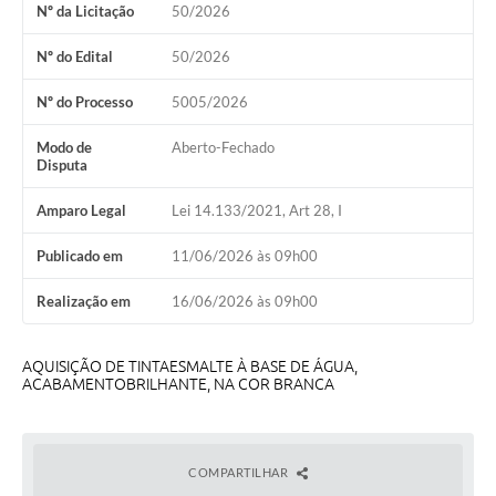
Nº da Licitação
50/2026
Audiências Públicas
Arquivos para Download
Nº do Edital
50/2026
Galeria de Vídeos
Nº do Processo
5005/2026
Gabinetes e Secretarias
Modo de
Aberto-Fechado
Disputa
Contas Públicas
Amparo Legal
Lei 14.133/2021, Art 28, I
Editais
Publicado em
11/06/2026 às 09h00
Links
Realização em
16/06/2026 às 09h00
Serviços Online
Telefones Úteis
AQUISIÇÃO DE TINTAESMALTE À BASE DE ÁGUA,
ACABAMENTOBRILHANTE, NA COR BRANCA
Agenda
Notícias
COMPARTILHAR
Contato