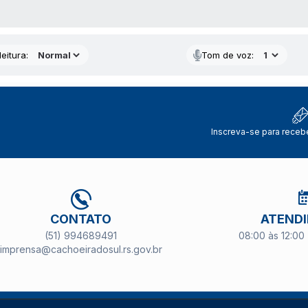
 MÍDIAS
eitura:
Tom de voz:
Inscreva-se para receb
CONTATO
ATEND
(51) 994689491
08:00 às 12:00 
imprensa@cachoeiradosul.rs.gov.br