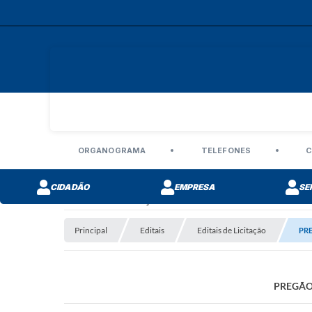
ORGANOGRAMA
TELEFONES
C
CIDADÃO
EMPRESA
SE
Editais de Licitação
Principal
Editais
Editais de Licitação
PR
PREGÃO