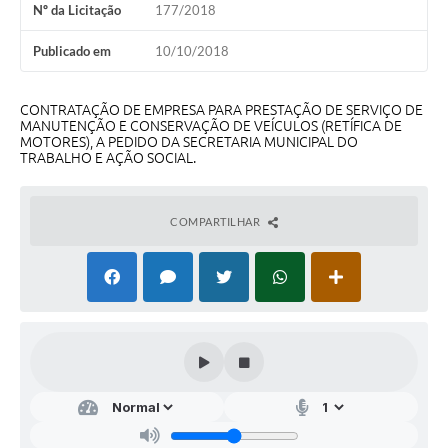
Nº da Licitação
177/2018
Audiências Públicas
Arquivos para Download
Publicado em
10/10/2018
Galeria de Vídeos
CONTRATAÇÃO DE EMPRESA PARA PRESTAÇÃO DE SERVIÇO DE
MANUTENÇÃO E CONSERVAÇÃO DE VEÍCULOS (RETÍFICA DE
Gabinetes e Secretarias
MOTORES), A PEDIDO DA SECRETARIA MUNICIPAL DO
TRABALHO E AÇÃO SOCIAL.
Contas Públicas
Editais
COMPARTILHAR
Links
Serviços Online
Telefones Úteis
Agenda
Notícias
Contato