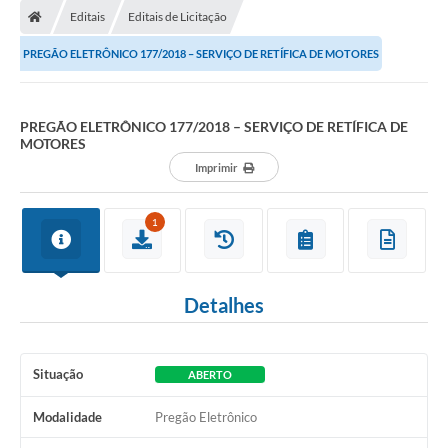
Editais
Editais de Licitação
Conselhos Municipais
PREGÃO ELETRÔNICO 177/2018 – SERVIÇO DE RETÍFICA DE MOTORES
Carta de Serviços
Serviços on-line
PREGÃO ELETRÔNICO 177/2018 – SERVIÇO DE RETÍFICA DE
MOTORES
Diário Oficial
Imprimir
Turismo
Coleta seletiva - Informações
1
Eventos
Detalhes
Legislação
Galeria de Fotos
Situação
ABERTO
A Nossa Cidade
Modalidade
Pregão Eletrônico
A Prefeitura