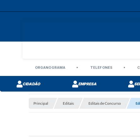
ORGANOGRAMA
TELEFONES
C
CIDADÃO
EMPRESA
SE
Editais de Concurso
Principal
Editais
Editais de Concurso
Ed