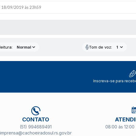
18/09/2019 às 23h59
 MÍDIAS
eitura:
Tom de voz:
Inscreva-se para receb
CONTATO
ATEND
(51) 994689491
08:00 às 12:00 
imprensa@cachoeiradosul.rs.gov.br