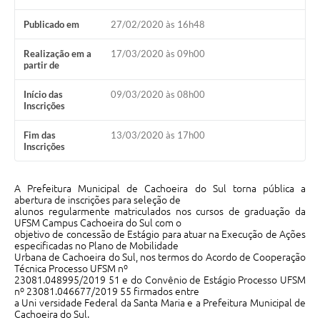
Audiências Públicas
Publicado em
27/02/2020 às 16h48
Arquivos para Download
Realização em a
17/03/2020 às 09h00
Galeria de Vídeos
partir de
Gabinetes e Secretarias
Início das
09/03/2020 às 08h00
Inscrições
Contas Públicas
Fim das
13/03/2020 às 17h00
Inscrições
Editais
Links
A Prefeitura Municipal de Cachoeira do Sul torna pública a
abertura de inscrições para seleção de
Serviços Online
alunos regularmente matriculados nos cursos de graduação da
UFSM Campus Cachoeira do Sul com o
Telefones Úteis
objetivo de concessão de Estágio para atuar na Execução de Ações
especificadas no Plano de Mobilidade
Urbana de Cachoeira do Sul, nos termos do Acordo de Cooperação
Agenda
Técnica Processo UFSM nº
23081.048995/2019 51 e do Convênio de Estágio Processo UFSM
Notícias
nº 23081.046677/2019 55 firmados entre
a Uni versidade Federal da Santa Maria e a Prefeitura Municipal de
Cachoeira do Sul.
Contato