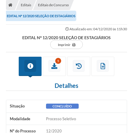
Editais
Editais de Concurso
Conselhos Municipais
EDITAL Nº 12/2020 SELEÇÃO DE ESTAGIÁRIOS
Carta de Serviços
Atualizado em: 04/12/2020 às 11h30
Serviços on-line
EDITAL Nº 12/2020 SELEÇÃO DE ESTAGIÁRIOS
Diário Oficial
Imprimir
Turismo
5
Coleta seletiva - Informações
Eventos
Detalhes
Legislação
Galeria de Fotos
Situação
CONCLUÍDO
A Nossa Cidade
Modalidade
Processo Seletivo
A Prefeitura
Nº do Processo
12/2020