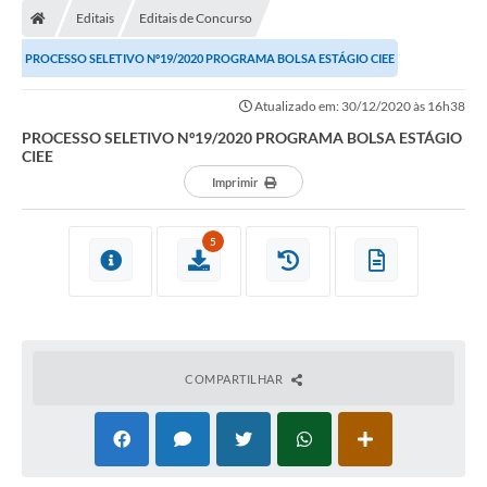
Editais
Editais de Concurso
Conselhos Municipais
PROCESSO SELETIVO Nº19/2020 PROGRAMA BOLSA ESTÁGIO CIEE
Carta de Serviços
Atualizado em: 30/12/2020 às 16h38
Serviços on-line
PROCESSO SELETIVO Nº19/2020 PROGRAMA BOLSA ESTÁGIO
CIEE
Diário Oficial
Imprimir
Turismo
Coleta seletiva - Informações
5
Eventos
Legislação
Galeria de Fotos
COMPARTILHAR
A Nossa Cidade
A Prefeitura