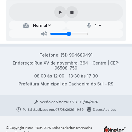
Audiências Públicas
Arquivos para Download
Galeria de Vídeos
Gabinetes e Secretarias
Contas Públicas
Telefone: (51) 994689491
Editais
Endereço: Rua XV de novembro, 364 - Centro | CEP:
96508-750
Links
08:00 às 12:00 - 13:30 às 17:30
Prefeitura Municipal de Cachoeira do Sul - RS
Serviços Online
Telefones Úteis
Versão do Sistema:
3.5.3 - 19/06/2026
Agenda
Portal atualizado em:
07/08/2026 19:59
Dados Abertos
Notícias
Copyright Instar - 2006-2026. Todos os direitos reservados -
Contato