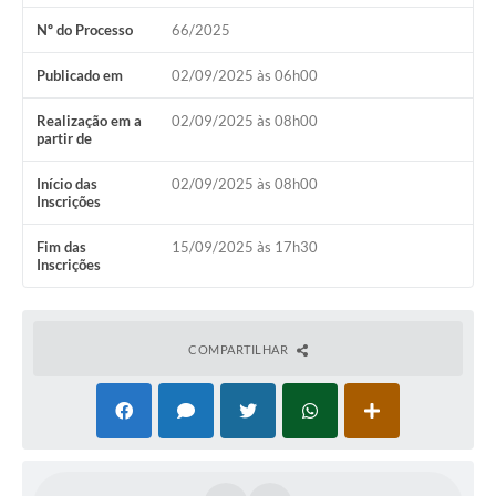
Audiências Públicas
Nº do Processo
66/2025
Arquivos para Download
Publicado em
02/09/2025 às 06h00
Galeria de Vídeos
Realização em a
02/09/2025 às 08h00
partir de
Gabinetes e Secretarias
Início das
02/09/2025 às 08h00
Contas Públicas
Inscrições
Editais
Fim das
15/09/2025 às 17h30
Inscrições
Links
Serviços Online
COMPARTILHAR
Telefones Úteis
Agenda
Notícias
Contato