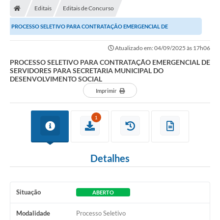
Editais
Editais de Concurso
Conselhos Municipais
PROCESSO SELETIVO PARA CONTRATAÇÃO EMERGENCIAL DE
Carta de Serviços
SERVIDORES PARA SECRETARIA MUNICIPAL DO DESENVOLVIMENTO...
Atualizado em: 04/09/2025 às 17h06
Serviços on-line
PROCESSO SELETIVO PARA CONTRATAÇÃO EMERGENCIAL DE
SERVIDORES PARA SECRETARIA MUNICIPAL DO
Diário Oficial
DESENVOLVIMENTO SOCIAL
Turismo
Imprimir
Coleta seletiva - Informações
1
Eventos
Legislação
Detalhes
Galeria de Fotos
A Nossa Cidade
Situação
ABERTO
A Prefeitura
Modalidade
Processo Seletivo