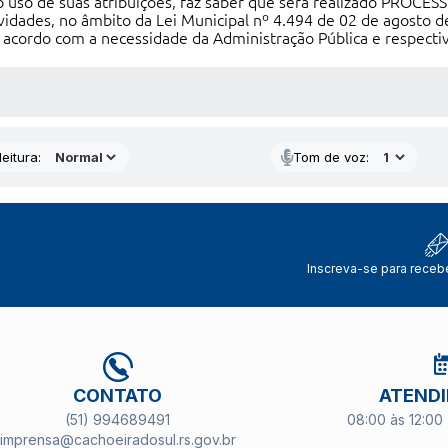
 de suas atribuições, faz saber que será realizado PROCESS
idades, no âmbito da Lei Municipal nº 4.494 de 02 de agosto de
 acordo com a necessidade da Administração Pública e respectiv
 MÍDIAS
eitura:
Tom de voz:
Inscreva-se para receb
CONTATO
ATEND
(51) 994689491
08:00 às 12:00 
imprensa@cachoeiradosul.rs.gov.br