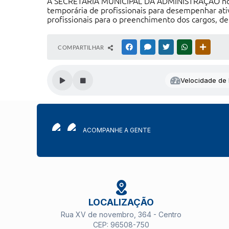
A SECRETARIA MUNICIPAL DA ADMINISTRAÇÃO no uso
temporária de profissionais para desempenhar ativ
profissionais para o preenchimento dos cargos, de
COMPARTILHAR
FACEBOOK
MESSENGER
TWITTER
WHATSAPP
OUTRAS
Velocidade de l
ACOMPANHE A GENTE
LOCALIZAÇÃO
Rua XV de novembro, 364 - Centro
CEP: 96508-750