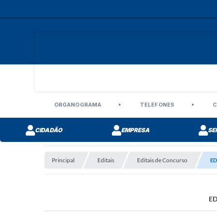
ORGANOGRAMA
TELEFONES
C
CIDADÃO
EMPRESA
SE
Editais de Concurso
Principal
Editais
Editais de Concurso
ED
ED