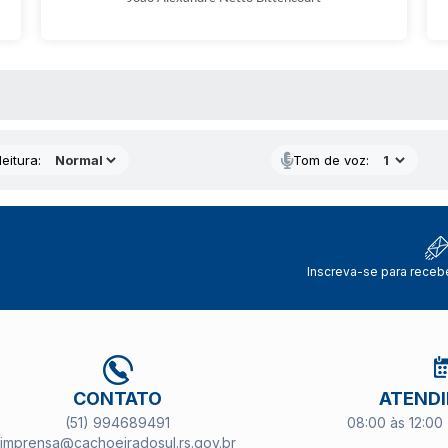
 MÍDIAS
eitura:
Tom de voz:
Inscreva-se para receb
CONTATO
ATEND
(51) 994689491
08:00 às 12:00 
imprensa@cachoeiradosul.rs.gov.br