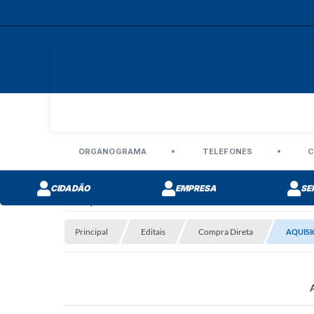
ORGANOGRAMA
TELEFONES
C
CIDADÃO
EMPRESA
SE
Compra Direta
Principal
Editais
Compra Direta
AQUISI